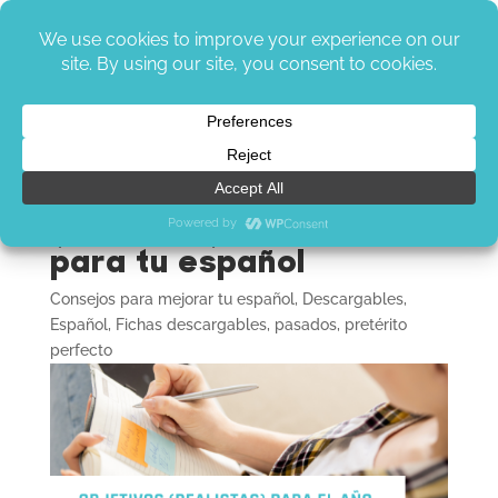
Cómo crear objetivos
(realistas) de año nuevo
para tu español
Consejos para mejorar tu español
,
Descargables
,
Español
,
Fichas descargables
,
pasados
,
pretérito
perfecto