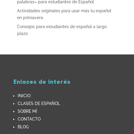
palabras» para estudiantes de Español
Actividades originales para usar más tu español
en primavera
Consejos para estudiantes de español a largo
plazo
Enlaces de interés
INICIO
CLASES DE ESPAÑOL
SOBRE MÍ
CONTACTO
BLOG